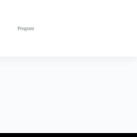
Program